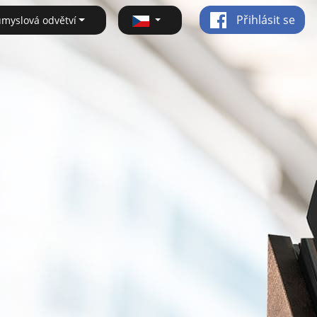
Přihlásit se
ůmyslová odvětví