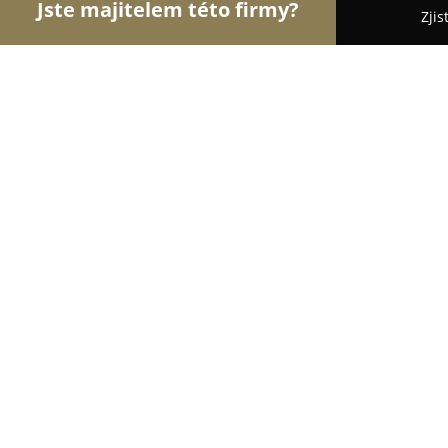
Jste majitelem této firmy?
Zjis
Orlové Stomatologie
Zubní Ordinace, Stomatolog
Herodesová Marcela MUDr.
9.8
(50)
Praha, Pod Spravedlností 929
Zobrazit telefonní číslo