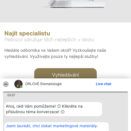
Najít specialistu
Plebiscit sdružuje těch nejlepších v oboru
Hledáte odborníka ve Vašem okolí? Vyzkoušejte naše
vyhledávání. Využívejte pouze ty nejlepší služby!
Vyhledávání
ORLOVÉ Stomatologie
Live chat
03:57
Ahoj, rádi Vám pomůžeme! 🙂 Klikněte na
příslušnou téma konverzace! 🙂
Organizátor hlasování
Plebiscyt
Kontakt
Bright Side Solutions sp. z o.
Vítězové
Kontakt
Jsem laureát, chci získat marketingové materiály.
o. sp. k.
Seznam všech
ul. Ruska 22
laureátů