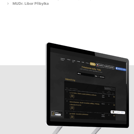
MUDr. Libor Přibylka