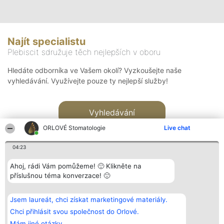
Najít specialistu
Plebiscit sdružuje těch nejlepších v oboru
Hledáte odborníka ve Vašem okolí? Vyzkoušejte naše
vyhledávání. Využívejte pouze ty nejlepší služby!
Vyhledávání
ORLOVÉ Stomatologie
Live chat
04:23
Ahoj, rádi Vám pomůžeme! 🙂 Klikněte na
příslušnou téma konverzace! 🙂
Organizátor hlasování
Plebiscyt
Kontakt
Bright Side Solutions sp. z o.
Vítězové
Kontakt
Jsem laureát, chci získat marketingové materiály.
o. sp. k.
Seznam všech
ul. Ruska 22
laureátů
Chci přihlásit svou společnost do Orlové.
Wrocław 50-079
Zásady
Mám jiné otázky.
KRS 0000749100 | Regon
Pravidla