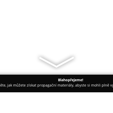
Blahopřejeme!
těte, jak můžete získat propagační materiály, abyste si mohli plně 
ie, Zubní Implantáty - Rokycany
Zubní Lékař Pohnánová Hana