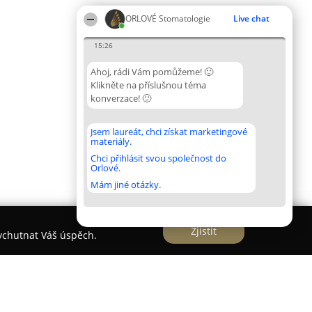
ORLOVÉ Stomatologie
Live chat
15:26
Ahoj, rádi Vám pomůžeme! 🙂
Klikněte na příslušnou téma
konverzace! 🙂
Jsem laureát, chci získat marketingové
materiály.
Chci přihlásit svou společnost do
Orlové.
Mám jiné otázky.
Zjistit
vychutnat Váš úspěch.
 MUDr.