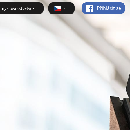
Přihlásit se
ůmyslová odvětví