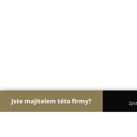
Jste majitelem této firmy?
Zjis
Orlové Stomatologie
Zubní Ordinace, Stomatolog