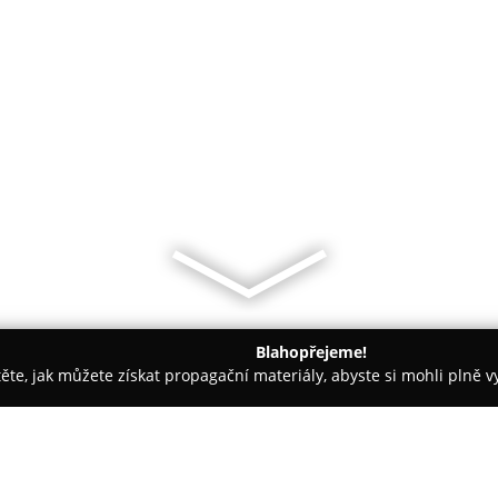
Blahopřejeme!
těte, jak můžete získat propagační materiály, abyste si mohli plně 
ie, Zubní Implantáty - Louny
Zubní lékař, zubní laboratoř