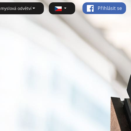
Přihlásit se
ůmyslová odvětví