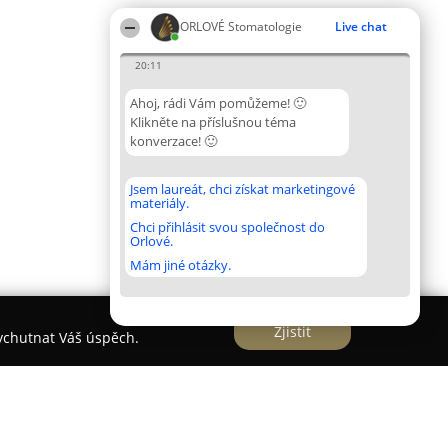
ORLOVÉ Stomatologie
Live chat
20:11
Ahoj, rádi Vám pomůžeme! 🙂
Klikněte na příslušnou téma
konverzace! 🙂
Jsem laureát, chci získat marketingové
materiály.
Chci přihlásit svou společnost do
Orlové.
Mám jiné otázky.
Zjistit
vychutnat Váš úspěch.