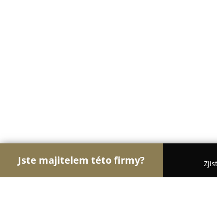
Jste majitelem této firmy?
Zjis
Orlové Stomatologie
Zubní Ordinace, Stomatolog