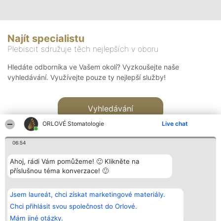
Najít specialistu
Plebiscit sdružuje těch nejlepších v oboru
Hledáte odborníka ve Vašem okolí? Vyzkoušejte naše
vyhledávání. Využívejte pouze ty nejlepší služby!
Vyhledávání
ORLOVÉ Stomatologie
Live chat
06:54
Ahoj, rádi Vám pomůžeme! 🙂 Klikněte na
příslušnou téma konverzace! 🙂
Organizátor hlasování
Plebiscyt
Kontakt
Bright Side Solutions sp. z o.
Vítězové
Kontakt
Jsem laureát, chci získat marketingové materiály.
o. sp. k.
Seznam všech
ul. Ruska 22
laureátů
Chci přihlásit svou společnost do Orlové.
Wrocław 50-079
Zásady
Mám jiné otázky.
KRS 0000749100 | Regon
Pravidla