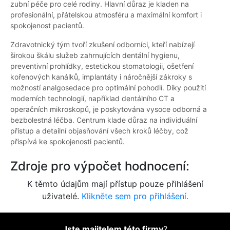
zubní péče pro celé rodiny. Hlavní důraz je kladen na
profesionální, přátelskou atmosféru a maximální komfort i
spokojenost pacientů.
Zdravotnický tým tvoří zkušení odborníci, kteří nabízejí
širokou škálu služeb zahrnujících dentální hygienu,
preventivní prohlídky, estetickou stomatologii, ošetření
kořenových kanálků, implantáty i náročnější zákroky s
možností analgosedace pro optimální pohodlí. Díky použití
moderních technologií, například dentálního CT a
operačních mikroskopů, je poskytována vysoce odborná a
bezbolestná léčba. Centrum klade důraz na individuální
přístup a detailní objasňování všech kroků léčby, což
přispívá ke spokojenosti pacientů.
Zdroje pro výpočet hodnocení:
K těmto údajům mají přístup pouze přihlášení
uživatelé.
Klikněte sem pro přihlášení.
Jste majitelem této firmy
?