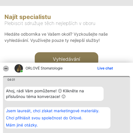
Najít specialistu
Plebiscit sdružuje těch nejlepších v oboru
Hledáte odborníka ve Vašem okolí? Vyzkoušejte naše
vyhledávání. Využívejte pouze ty nejlepší služby!
Vyhledávání
ORLOVÉ Stomatologie
Live chat
04:01
Ahoj, rádi Vám pomůžeme! 🙂 Klikněte na
příslušnou téma konverzace! 🙂
Organizátor hlasování
Plebiscyt
Kontakt
Bright Side Solutions sp. z o.
Vítězové
Kontakt
Jsem laureát, chci získat marketingové materiály.
o. sp. k.
Seznam všech
ul. Ruska 22
laureátů
Chci přihlásit svou společnost do Orlové.
Wrocław 50-079
Zásady
Mám jiné otázky.
KRS 0000749100 | Regon
Pravidla
381313360 | NIP 8943132676
Zásady