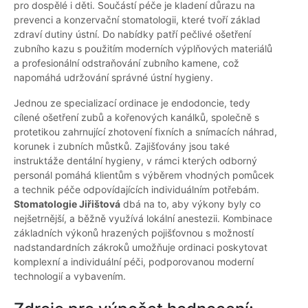
pro dospělé i děti. Součástí péče je kladení důrazu na
prevenci a konzervační stomatologii, které tvoří základ
zdraví dutiny ústní. Do nabídky patří pečlivé ošetření
zubního kazu s použitím moderních výplňových materiálů
a profesionální odstraňování zubního kamene, což
napomáhá udržování správné ústní hygieny.
Jednou ze specializací ordinace je endodoncie, tedy
cílené ošetření zubů a kořenových kanálků, společně s
protetikou zahrnující zhotovení fixních a snímacích náhrad,
korunek i zubních můstků. Zajišťovány jsou také
instruktáže dentální hygieny, v rámci kterých odborný
personál pomáhá klientům s výběrem vhodných pomůcek
a technik péče odpovídajících individuálním potřebám.
Stomatologie Jiřištová
dbá na to, aby výkony byly co
nejšetrnější, a běžně využívá lokální anestezii. Kombinace
základních výkonů hrazených pojišťovnou s možností
nadstandardních zákroků umožňuje ordinaci poskytovat
komplexní a individuální péči, podporovanou moderní
technologií a vybavením.