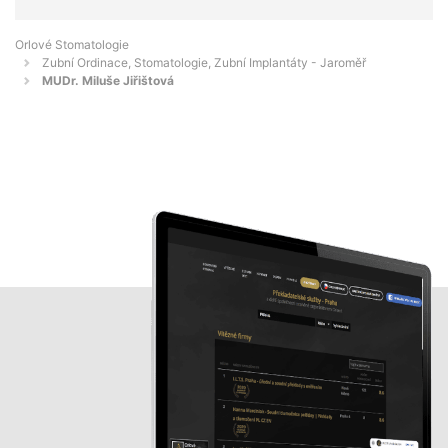
Orlové Stomatologie
Zubní Ordinace, Stomatologie, Zubní Implantáty - Jaroměř
MUDr. Miluše Jiřištová