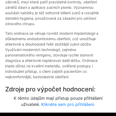
zákroků, mezi které patří pravidelné kontroly, ošetření
zánětů dásní a aplikace zubních plomb. Významnou
součástí nabídky je též odborné bělení zubů a rozsáhlá
dentální hygiena, považovaná za zásadní pro udržení
zdravého chrupu.
Tato ordinace se věnuje rovněž moderní implantologii a
důkladnému endodontickému ošetření, což umožňuje
efektivně a dlouhodobě řešit složitější zubní obtíže.
Využívání moderních technologií, zejména
panoramatického rentgenu, dovoluje rychle stanovit
diagnózu a efektivně naplánovat další léčbu. Ordinace
klade důraz na kvalitní materiály, ověřené postupy i
individuální přístup, s cílem zajistit pacientům co
nejkomfortnější, bezbolestné ošetření.
Zdroje pro výpočet hodnocení:
K těmto údajům mají přístup pouze přihlášení
uživatelé.
Klikněte sem pro přihlášení.