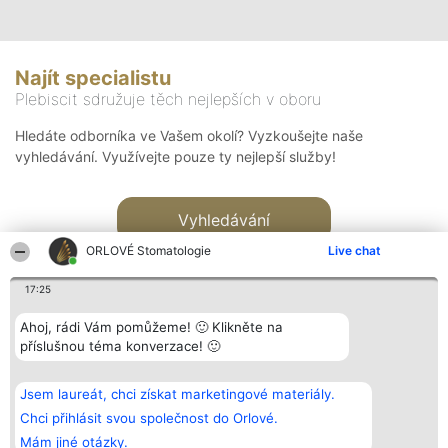
Najít specialistu
Plebiscit sdružuje těch nejlepších v oboru
Hledáte odborníka ve Vašem okolí? Vyzkoušejte naše
vyhledávání. Využívejte pouze ty nejlepší služby!
Vyhledávání
ORLOVÉ Stomatologie
Live chat
17:25
Ahoj, rádi Vám pomůžeme! 🙂 Klikněte na
příslušnou téma konverzace! 🙂
Organizátor hlasování
Plebiscyt
Kontakt
Bright Side Solutions sp. z o.
Vítězové
Kontakt
Jsem laureát, chci získat marketingové materiály.
o. sp. k.
Seznam všech
ul. Ruska 22
laureátů
Chci přihlásit svou společnost do Orlové.
Wrocław 50-079
Zásady
Mám jiné otázky.
KRS 0000749100 | Regon
Pravidla