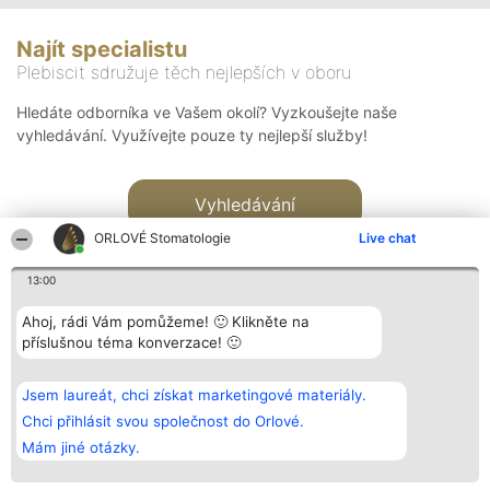
Najít specialistu
Plebiscit sdružuje těch nejlepších v oboru
Hledáte odborníka ve Vašem okolí? Vyzkoušejte naše
vyhledávání. Využívejte pouze ty nejlepší služby!
Vyhledávání
ORLOVÉ Stomatologie
Live chat
13:00
Ahoj, rádi Vám pomůžeme! 🙂 Klikněte na
příslušnou téma konverzace! 🙂
Organizátor hlasování
Plebiscyt
Kontakt
Bright Side Solutions sp. z o.
Vítězové
Kontakt
Jsem laureát, chci získat marketingové materiály.
o. sp. k.
Seznam všech
ul. Ruska 22
laureátů
Chci přihlásit svou společnost do Orlové.
Wrocław 50-079
Zásady
Mám jiné otázky.
KRS 0000749100 | Regon
Pravidla
381313360 | NIP 8943132676
Zásady
ochrany