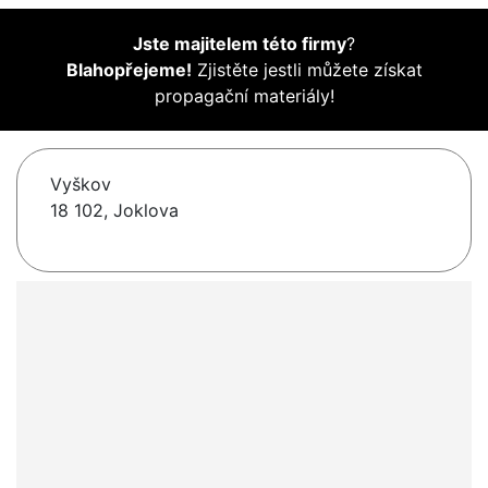
Jste majitelem této firmy
?
Blahopřejeme!
Zjistěte jestli můžete získat
propagační materiály!
Vyškov
18 102, Joklova