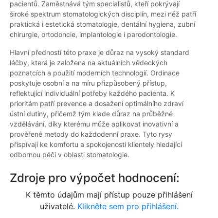
pacientů. Zaměstnává tým specialistů, kteří pokrývají
široké spektrum stomatologických disciplín, mezi něž patří
praktická i estetická stomatologie, dentální hygiena, zubní
chirurgie, ortodoncie, implantologie i parodontologie.
Hlavní předností této praxe je důraz na vysoký standard
léčby, která je založena na aktuálních vědeckých
poznatcích a použití moderních technologií. Ordinace
poskytuje osobní a na míru přizpůsobený přístup,
reflektující individuální potřeby každého pacienta. K
prioritám patří prevence a dosažení optimálního zdraví
ústní dutiny, přičemž tým klade důraz na průběžné
vzdělávání, díky kterému může aplikovat inovativní a
prověřené metody do každodenní praxe. Tyto rysy
přispívají ke komfortu a spokojenosti klientely hledající
odbornou péči v oblasti stomatologie.
Zdroje pro výpočet hodnocení:
K těmto údajům mají přístup pouze přihlášení
uživatelé.
Klikněte sem pro přihlášení.