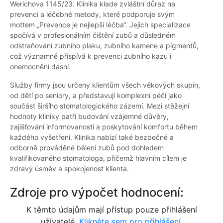
Werichova 1145/23. Klinika klade zvláštní důraz na
prevenci a léčebné metody, které podporuje svým
mottem „Prevence je nejlepší léčba“. Jejich specializace
spočívá v profesionálním čištění zubů a důsledném
odstraňování zubního plaku, zubního kamene a pigmentů,
což významně přispívá k prevenci zubního kazu i
onemocnění dásní.
Služby firmy jsou určeny klientům všech věkových skupin,
od dětí po seniory, a představují komplexní péči jako
součást širšího stomatologického zázemí. Mezi stěžejní
hodnoty kliniky patří budování vzájemné důvěry,
zajišťování informovanosti a poskytování komfortu během
každého vyšetření. Klinika nabízí také bezpečné a
odborně prováděné bělení zubů pod dohledem
kvalifikovaného stomatologa, přičemž hlavním cílem je
zdravý úsměv a spokojenost klienta.
Zdroje pro výpočet hodnocení:
K těmto údajům mají přístup pouze přihlášení
uživatelé.
Klikněte sem pro přihlášení.