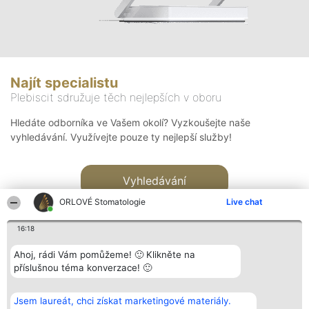
Najít specialistu
Plebiscit sdružuje těch nejlepších v oboru
Hledáte odborníka ve Vašem okolí? Vyzkoušejte naše
vyhledávání. Využívejte pouze ty nejlepší služby!
Vyhledávání
ORLOVÉ Stomatologie
Live chat
16:18
Ahoj, rádi Vám pomůžeme! 🙂 Klikněte na
příslušnou téma konverzace! 🙂
Organizátor hlasování
Plebiscyt
Kontakt
Bright Side Solutions sp. z o.
Vítězové
Kontakt
Jsem laureát, chci získat marketingové materiály.
o. sp. k.
Seznam všech