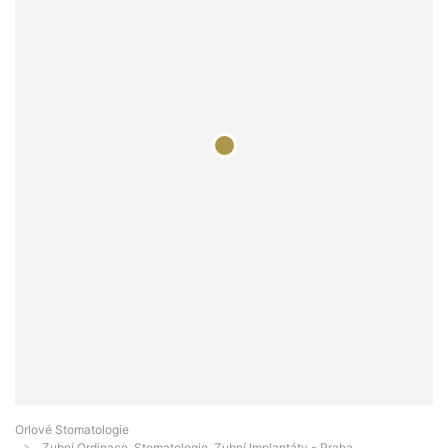
Orlové Stomatologie
Zubní Ordinace, Stomatologie, Zubní Implantáty - Praha