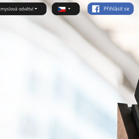
Přihlásit se
ůmyslová odvětví