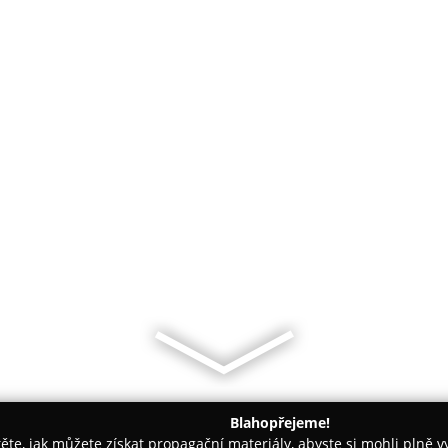
Blahopřejeme!
těte, jak můžete získat propagační materiály, abyste si mohli plně 