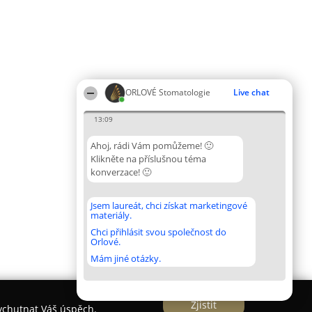
ORLOVÉ Stomatologie
Live chat
13:09
Ahoj, rádi Vám pomůžeme! 🙂
Klikněte na příslušnou téma
konverzace! 🙂
Jsem laureát, chci získat marketingové
materiály.
Chci přihlásit svou společnost do
Orlové.
Mám jiné otázky.
Zjistit
vychutnat Váš úspěch.