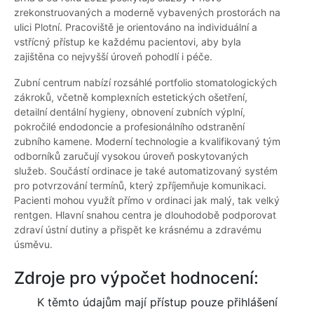
zrekonstruovaných a moderně vybavených prostorách na
ulici Plotní. Pracoviště je orientováno na individuální a
vstřícný přístup ke každému pacientovi, aby byla
zajištěna co nejvyšší úroveň pohodlí i péče.
Zubní centrum nabízí rozsáhlé portfolio stomatologických
zákroků, včetně komplexních estetických ošetření,
detailní dentální hygieny, obnovení zubních výplní,
pokročilé endodoncie a profesionálního odstranění
zubního kamene. Moderní technologie a kvalifikovaný tým
odborníků zaručují vysokou úroveň poskytovaných
služeb. Součástí ordinace je také automatizovaný systém
pro potvrzování termínů, který zpříjemňuje komunikaci.
Pacienti mohou využít přímo v ordinaci jak malý, tak velký
rentgen. Hlavní snahou centra je dlouhodobě podporovat
zdraví ústní dutiny a přispět ke krásnému a zdravému
úsměvu.
Zdroje pro výpočet hodnocení:
K těmto údajům mají přístup pouze přihlášení