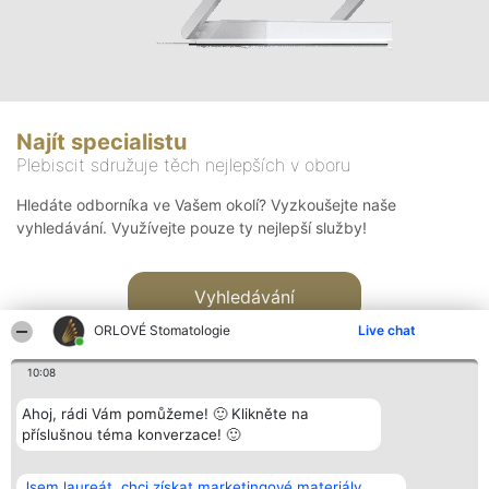
Najít specialistu
Plebiscit sdružuje těch nejlepších v oboru
Hledáte odborníka ve Vašem okolí? Vyzkoušejte naše
vyhledávání. Využívejte pouze ty nejlepší služby!
Vyhledávání
ORLOVÉ Stomatologie
Live chat
10:08
Ahoj, rádi Vám pomůžeme! 🙂 Klikněte na
příslušnou téma konverzace! 🙂
Organizátor hlasování
Plebiscyt
Kontakt
Bright Side Solutions sp. z o.
Vítězové
Kontakt
Jsem laureát, chci získat marketingové materiály.