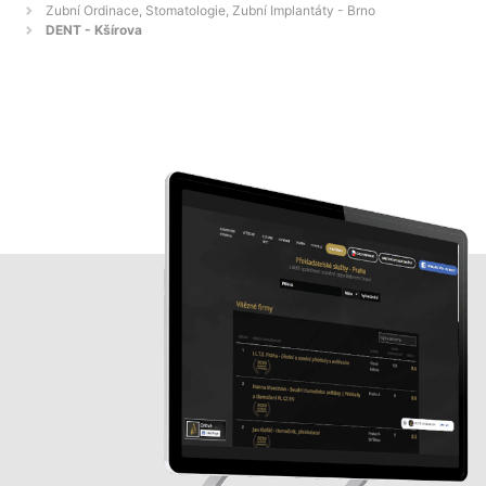
Zubní Ordinace, Stomatologie, Zubní Implantáty - Brno
DENT - Kšírova