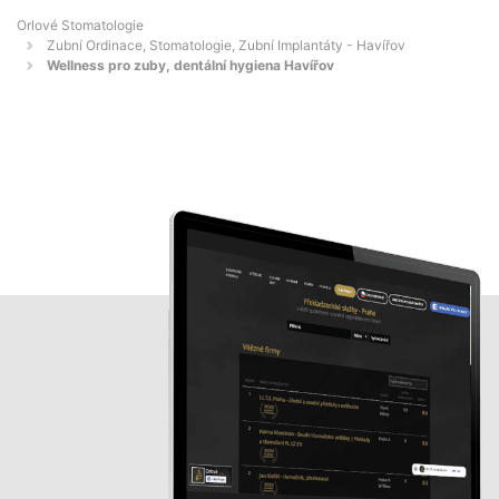
Orlové Stomatologie
Zubní Ordinace, Stomatologie, Zubní Implantáty - Havířov
Wellness pro zuby, dentální hygiena Havířov