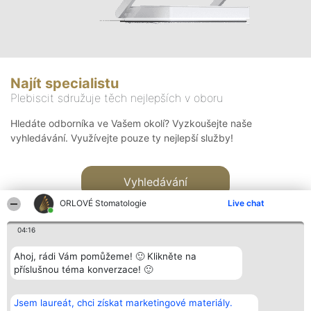
Najít specialistu
Plebiscit sdružuje těch nejlepších v oboru
Hledáte odborníka ve Vašem okolí? Vyzkoušejte naše
vyhledávání. Využívejte pouze ty nejlepší služby!
Vyhledávání
ORLOVÉ Stomatologie
Live chat
04:16
Ahoj, rádi Vám pomůžeme! 🙂 Klikněte na
příslušnou téma konverzace! 🙂
Organizátor hlasování
Plebiscyt
Kontakt
Bright Side Solutions sp. z o.
Vítězové
Kontakt
Jsem laureát, chci získat marketingové materiály.
o. sp. k.
Seznam všech