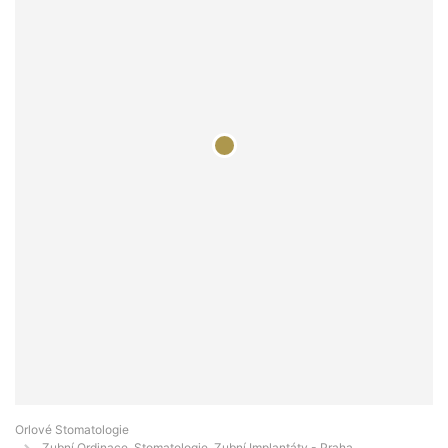
Orlové Stomatologie
Zubní Ordinace, Stomatologie, Zubní Implantáty - Praha