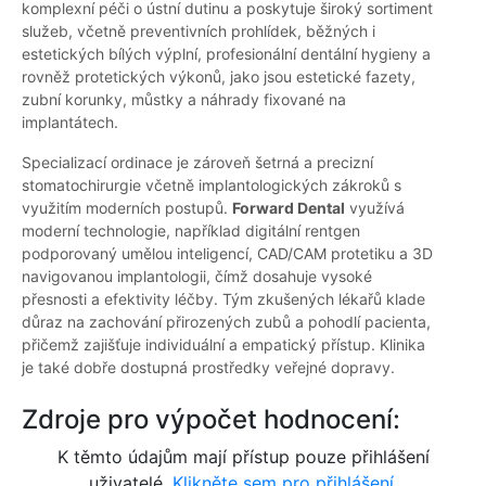
komplexní péči o ústní dutinu a poskytuje široký sortiment
služeb, včetně preventivních prohlídek, běžných i
estetických bílých výplní, profesionální dentální hygieny a
rovněž protetických výkonů, jako jsou estetické fazety,
zubní korunky, můstky a náhrady fixované na
implantátech.
Specializací ordinace je zároveň šetrná a precizní
stomatochirurgie včetně implantologických zákroků s
využitím moderních postupů.
Forward Dental
využívá
moderní technologie, například digitální rentgen
podporovaný umělou inteligencí, CAD/CAM protetiku a 3D
navigovanou implantologii, čímž dosahuje vysoké
přesnosti a efektivity léčby. Tým zkušených lékařů klade
důraz na zachování přirozených zubů a pohodlí pacienta,
přičemž zajišťuje individuální a empatický přístup. Klinika
je také dobře dostupná prostředky veřejné dopravy.
Zdroje pro výpočet hodnocení:
K těmto údajům mají přístup pouze přihlášení
uživatelé.
Klikněte sem pro přihlášení.