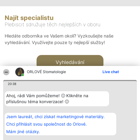
Najít specialistu
Plebiscit sdružuje těch nejlepších v oboru
Hledáte odborníka ve Vašem okolí? Vyzkoušejte naše
vyhledávání. Využívejte pouze ty nejlepší služby!
Vyhledávání
ORLOVÉ Stomatologie
Live chat
20:38
Ahoj, rádi Vám pomůžeme! 🙂 Klikněte na
příslušnou téma konverzace! 🙂
Organizátor hlasování
Plebiscyt
Kontakt
Bright Side Solutions sp. z o.
Vítězové
Kontakt
Jsem laureát, chci získat marketingové materiály.
o. sp. k.
Seznam všech
ul. Ruska 22
laureátů
Chci přihlásit svou společnost do Orlové.
Wrocław 50-079
Zásady
Mám jiné otázky.
KRS 0000749100 | Regon
Pravidla
381313360 | NIP 8943132676
Zásady