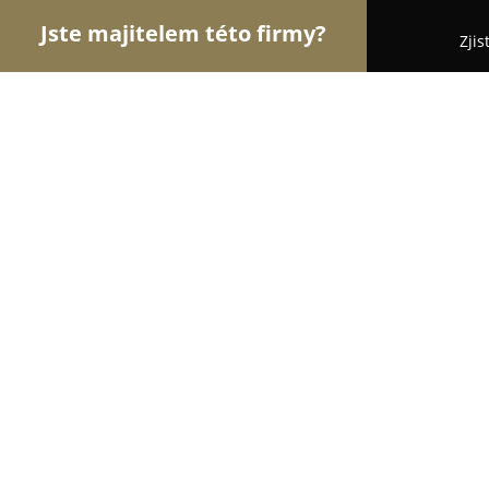
Jste majitelem této firmy?
Zjis
Orlové Stomatologie
Zubní Ordinace, Stomatolog
Hesire s.r.o. - zubní ordinace
9.7
(33)
Praha, Na Hutmance 441/16
Zobrazit telefonní číslo