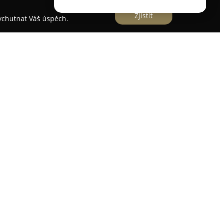
Zjistit
vychutnat Váš úspěch.
na adrese Kobrova 3354/5 v Praze 5-Smíchově, se
exních stomatologických služeb. Důraz klade na
t pacientů, přičemž využívá moderní technologie
u jsou umožněny například zákroky bez bolesti.
, zahrnující dentální hygienu,
ko jsou extrakce zubů moudrosti, a rovněž
bů pomocí implantátů.
e se specializuje na ošetření kořenových kanálků
 úpravy chrupu, čímž spojuje funkčnost s
y, kteří mají obavy z ošetření, je k dispozici