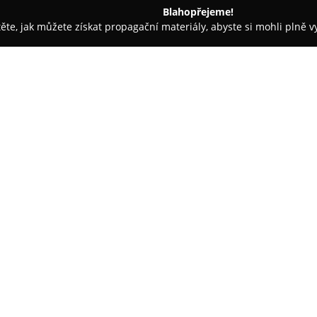
Blahopřejeme!
těte, jak můžete získat propagační materiály, abyste si mohli plně 
ie, Zubní Implantáty - Praha
Hesire s.r.o. - zubní ordinace
O společnosti:
Hesire
zubní ordinace, sídlící 
zaměřuje na poskytování kompl
komfort a celkovou spokojenos
a inovativní postupy. Díky tom
Ordinace nabízí rozsáhlé služby
stomatochirurgické zákroky, ja
kompletní řešení nahrazení zu
Kvalifikovaný tým této ordinac
pod mikroskopem i na estetické
estetickým vzhledem. Pro pacient