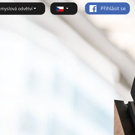
Přihlásit se
ůmyslová odvětví