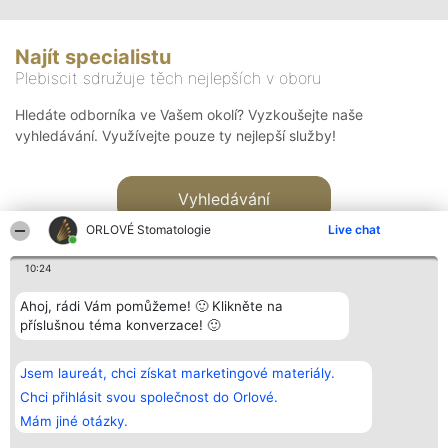
Najít specialistu
Plebiscit sdružuje těch nejlepších v oboru
Hledáte odborníka ve Vašem okolí? Vyzkoušejte naše
vyhledávání. Využívejte pouze ty nejlepší služby!
Vyhledávání
ORLOVÉ Stomatologie
Live chat
10:24
Ahoj, rádi Vám pomůžeme! 🙂 Klikněte na
příslušnou téma konverzace! 🙂
Organizátor hlasování
Plebiscyt
Kontakt
Bright Side Solutions sp. z o.
Vítězové
Kontakt
Jsem laureát, chci získat marketingové materiály.
o. sp. k.
Seznam všech
ul. Ruska 22
laureátů
Chci přihlásit svou společnost do Orlové.
Wrocław 50-079
Zásady
Mám jiné otázky.
KRS 0000749100 | Regon
Pravidla
381313360 | NIP 8943132676
Zásady