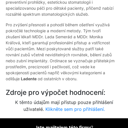
preventivní prohlídky, estetickou stomatologii i
specializovanou péči pro dětské pacienty, přičemž nabízí
rozsáhlé spektrum stomatologických služeb.
Pro zvýšení přesnosti a pohodlí během ošetření využívá
pokročilé technologie a moderní metody. Tým tvoří
zkušení lékaři MDDr. Lada Semerád a MDDr. Monika
Kráľová, kteří garantují profesionální přístup a vstřícnost
vůči pacientům. Mezi poskytované služby patří také
rovnání zubů včetně neviditelných rovnátek, bělení zubů
nebo zubní implantáty. Ordinace se vyznačuje přátelským
prostředím, precizností i pečlivostí, což vede ke
spokojenosti pacientů napříč věkovými kategoriemi a
odlišuje
Ladente
od ostatních v oboru.
Zdroje pro výpočet hodnocení:
K těmto údajům mají přístup pouze přihlášení
uživatelé.
Klikněte sem pro přihlášení.
Jste majitelem této firmy
?