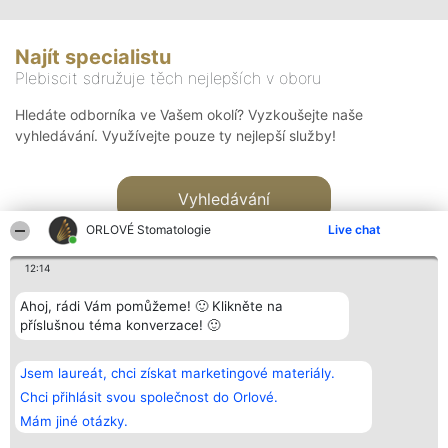
Najít specialistu
Plebiscit sdružuje těch nejlepších v oboru
Hledáte odborníka ve Vašem okolí? Vyzkoušejte naše
vyhledávání. Využívejte pouze ty nejlepší služby!
Vyhledávání
ORLOVÉ Stomatologie
Live chat
12:14
Ahoj, rádi Vám pomůžeme! 🙂 Klikněte na
příslušnou téma konverzace! 🙂
Organizátor hlasování
Plebiscyt
Kontakt
Bright Side Solutions sp. z o.
Vítězové
Kontakt
Jsem laureát, chci získat marketingové materiály.
o. sp. k.
Seznam všech
ul. Ruska 22
laureátů
Chci přihlásit svou společnost do Orlové.
Wrocław 50-079
Zásady
Mám jiné otázky.
KRS 0000749100 | Regon
Pravidla
381313360 | NIP 8943132676
Zásady