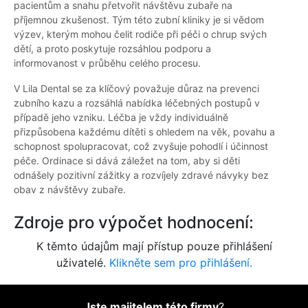
pacientům a snahu přetvořit návštěvu zubaře na
příjemnou zkušenost. Tým této zubní kliniky je si vědom
výzev, kterým mohou čelit rodiče při péči o chrup svých
dětí, a proto poskytuje rozsáhlou podporu a
informovanost v průběhu celého procesu.
V Lila Dental se za klíčový považuje důraz na prevenci
zubního kazu a rozsáhlá nabídka léčebných postupů v
případě jeho vzniku. Léčba je vždy individuálně
přizpůsobena každému dítěti s ohledem na věk, povahu a
schopnost spolupracovat, což zvyšuje pohodlí i účinnost
péče. Ordinace si dává záležet na tom, aby si děti
odnášely pozitivní zážitky a rozvíjely zdravé návyky bez
obav z návštěvy zubaře.
Zdroje pro výpočet hodnocení:
K těmto údajům mají přístup pouze přihlášení
uživatelé.
Klikněte sem pro přihlášení.
Jste majitelem této firmy
?