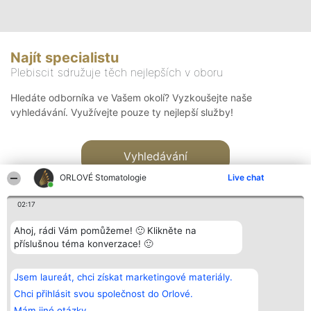
Najít specialistu
Plebiscit sdružuje těch nejlepších v oboru
Hledáte odborníka ve Vašem okolí? Vyzkoušejte naše
vyhledávání. Využívejte pouze ty nejlepší služby!
Vyhledávání
ORLOVÉ Stomatologie
Live chat
02:17
Ahoj, rádi Vám pomůžeme! 🙂 Klikněte na
příslušnou téma konverzace! 🙂
Organizátor hlasování
Plebiscyt
Kontakt
Bright Side Solutions sp. z o.
Vítězové
Kontakt
Jsem laureát, chci získat marketingové materiály.
o. sp. k.
Seznam všech
ul. Ruska 22
laureátů
Chci přihlásit svou společnost do Orlové.
Wrocław 50-079
Zásady
Mám jiné otázky.
KRS 0000749100 | Regon
Pravidla