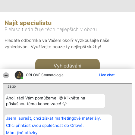
Najít specialistu
Plebiscit sdružuje těch nejlepších v oboru
Hledáte odborníka ve Vašem okolí? Vyzkoušejte naše
vyhledávání. Využívejte pouze ty nejlepší služby!
Vyhledávání
ORLOVÉ Stomatologie
Live chat
23:30
Ahoj, rádi Vám pomůžeme! 🙂 Klikněte na
příslušnou téma konverzace! 🙂
Organizátor hlasování
Plebiscyt
Kontakt
Bright Side Solutions sp. z o.
Vítězové
Kontakt
Jsem laureát, chci získat marketingové materiály.
o. sp. k.
Seznam všech
ul. Ruska 22
laureátů
Chci přihlásit svou společnost do Orlové.
Wrocław 50-079
Zásady
Mám jiné otázky.
KRS 0000749100 | Regon
Pravidla