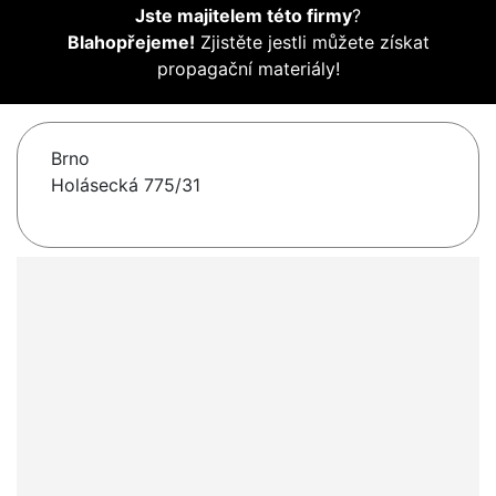
Jste majitelem této firmy
?
Blahopřejeme!
Zjistěte jestli můžete získat
propagační materiály!
Brno
Holásecká 775/31