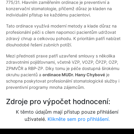
775/31. Hlavním zaměřením ordinace je preventivní a
konzervační stomatologie, přičemž důraz je kladen na
individuální přístup ke každému pacientovi.
Tato ordinace využívá moderní metody a klade důraz na
profesionální péči s cílem napomoci pacientům udržovat
zdravý chrup a celkovou pohodu. K prioritám patří nabízet
dlouhodobé řešení zubních potíží.
Mezi přednosti praxe patří uzavřené smlouvy s několika
zdravotními pojišťovnami, včetně VZP, VOZP, ČPZP, OZP,
ZPMVČR a RBP-ZP. Díky tomu je péče dostupná širokému
okruhu pacientů a
ordinace MUDr. Hany Chybové
je
schopna poskytovat profesionální stomatologické služby i
preventivní programy mnoha zájemcům.
Zdroje pro výpočet hodnocení:
K těmto údajům mají přístup pouze přihlášení
uživatelé.
Klikněte sem pro přihlášení.