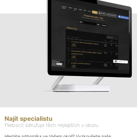
Najít specialistu
Plebiscit sdružuje těch nejlepších v oboru
Hledáte odborníka ve Vašem okolí? Vyzkoušejte naše