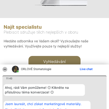
Najít specialistu
Plebiscit sdružuje těch nejlepších v oboru
Hledáte odborníka ve Vašem okolí? Vyzkoušejte naše
vyhledávání. Využívejte pouze ty nejlepší služby!
Vyhledávání
ORLOVÉ Stomatologie
Live chat
11:43
Ahoj, rádi Vám pomůžeme! 🙂 Klikněte na
příslušnou téma konverzace! 🙂
Organizátor hlasování
Plebiscyt
Kontakt
Bright Side Solutions sp. z o.
Vítězové
Kontakt
Jsem laureát, chci získat marketingové materiály.
o. sp. k.
Seznam všech
ul. Ruska 22
laureátů