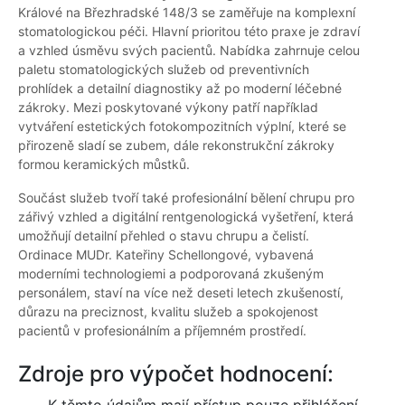
Králové na Březhradské 148/3 se zaměřuje na komplexní
stomatologickou péči. Hlavní prioritou této praxe je zdraví
a vzhled úsměvu svých pacientů. Nabídka zahrnuje celou
paletu stomatologických služeb od preventivních
prohlídek a detailní diagnostiky až po moderní léčebné
zákroky. Mezi poskytované výkony patří například
vytváření estetických fotokompozitních výplní, které se
přirozeně sladí se zubem, dále rekonstrukční zákroky
formou keramických můstků.
Součást služeb tvoří také profesionální bělení chrupu pro
zářivý vzhled a digitální rentgenologická vyšetření, která
umožňují detailní přehled o stavu chrupu a čelistí.
Ordinace MUDr. Kateřiny Schellongové, vybavená
moderními technologiemi a podporovaná zkušeným
personálem, staví na více než deseti letech zkušeností,
důrazu na preciznost, kvalitu služeb a spokojenost
pacientů v profesionálním a příjemném prostředí.
Zdroje pro výpočet hodnocení: