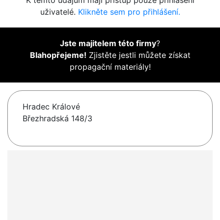
K těmto údajům mají přístup pouze přihlášení
uživatelé.
Klikněte sem pro přihlášení.
Jste majitelem této firmy
?
Blahopřejeme!
Zjistěte jestli můžete získat
propagační materiály!
Hradec Králové
Březhradská 148/3