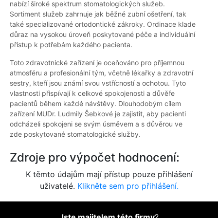
nabízí široké spektrum stomatologických služeb.
Sortiment služeb zahrnuje jak běžné zubní ošetření, tak
také specializované ortodontické zákroky. Ordinace klade
důraz na vysokou úroveň poskytované péče a individuální
přístup k potřebám každého pacienta.
Toto zdravotnické zařízení je oceňováno pro příjemnou
atmosféru a profesionální tým, včetně lékařky a zdravotní
sestry, kteří jsou známí svou vstřícností a ochotou. Tyto
vlastnosti přispívají k celkové spokojenosti a důvěře
pacientů během každé návštěvy. Dlouhodobým cílem
zařízení MUDr. Ludmily Šebkové je zajistit, aby pacienti
odcházeli spokojeni se svým úsměvem a s důvěrou ve
zde poskytované stomatologické služby.
Zdroje pro výpočet hodnocení:
K těmto údajům mají přístup pouze přihlášení
uživatelé.
Klikněte sem pro přihlášení.
Jste majitelem této firmy
?