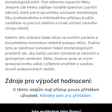
stomatologické péče. Pod odbornou supervizí Mirky
Jirasové zde klinika zajišťuje rozsáhlé spektrum zubních
zákroků, které pokrývají potřeby současné stomatologie.
Díky profesionálnímu a individuálnímu přístupu je péče
zaměřena na precizní ošetření a trvalé udržení zdravého
chrupu klientů.
Kolektiv této ordinace klade důraz na komfort pacienta a
srozumitelnou komunikaci ohledně postupu léčby. Snahou
týmu je nabídnout komplexní řešení stomatologických
problémů tak, aby každý pacient odcházel se zdravým a
spokojeným úsměvem. Mirka Jirasová spolu se svými
spolupracovníky usilují o příjemné prostředí a vysokou
úroveň poskytovaných služeb.
Zdroje pro výpočet hodnocení:
K těmto údajům mají přístup pouze přihlášení
uživatelé.
Klikněte sem pro přihlášení.
Jste majitelem této firmy
?