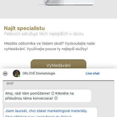
Najít specialistu
Plebiscit sdružuje těch nejlepších v oboru
Hledáte odborníka ve Vašem okolí? Vyzkoušejte naše
vyhledávání. Využívejte pouze ty nejlepší služby!
Vyhledávání
ORLOVÉ Stomatologie
Live chat
20:57
Ahoj, rádi Vám pomůžeme! 🙂 Klikněte na
příslušnou téma konverzace! 🙂
Organizátor hlasování
Plebiscyt
Kontakt
Bright Side Solutions sp. z o.
Vítězové
Kontakt
Jsem laureát, chci získat marketingové materiály.
o. sp. k.
Seznam všech
ul. Ruska 22
laureátů