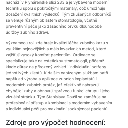
nachází v Plynárenské ulici 233 a je vybavena moderní
techniku spolu s pokročilými materiály, což umožňuje
dosažení kvalitních výsledků. Tým zkušených odborníků
se věnuje různým oblastem stomatologie, včetně
preventivní péče jako zásadního prvku dlouhodobé
údržby zubního zdraví.
Významnou roli zde hraje kvalitní léčba zubního kazu s
využitím nejnovějších a málo invazivních metod, které
zajišťují vysoký komfort pacientům. Ordinace se
specializuje také na estetickou stomatologii, přičemž
klade důraz na přirozený vzhled i individuální potřeby
jednotlivých klientů. K dalším nabízeným službám patří
například výroba a aplikace zubních implantátů i
moderních zubních protéz, jež efektivně nahrazují
chybějící zuby a obnovují správnou funkci chrupu i jeho
vizuální stránku. Tým Stanislava Douši se zaměřuje na
profesionální přístup v kombinaci s moderním vybavením
a individuální péčí pro maximální spokojenost pacientů.
Zdroje pro výpočet hodnocení: