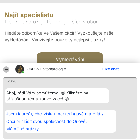
Najít specialistu
Plebiscit sdružuje těch nejlepších v oboru
Hledáte odborníka ve Vašem okolí? Vyzkoušejte naše
vyhledávání. Využívejte pouze ty nejlepší služby!
Vyhledávání
ORLOVÉ Stomatologie
Live chat
20:28
Ahoj, rádi Vám pomůžeme! 🙂 Klikněte na
příslušnou téma konverzace! 🙂
Organizátor hlasování
Plebiscyt
Kontakt
Bright Side Solutions sp. z o.
Vítězové
Kontakt
Jsem laureát, chci získat marketingové materiály.
o. sp. k.
Seznam všech
ul. Ruska 22
laureátů
Chci přihlásit svou společnost do Orlové.
Wrocław 50-079
Zásady
Mám jiné otázky.
KRS 0000749100 | Regon
Pravidla
381313360 | NIP 8943132676
Zásady
ochrany