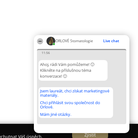
ORLOVÉ Stomatologie
Live chat
11:56
Ahoj, rádi Vám pomůžeme! 🙂
Klikněte na příslušnou téma
konverzace! 🙂
Jsem laureát, chci získat marketingové
materiály.
Chci přihlásit svou společnost do
Orlové.
Mám jiné otázky.
Zjistit
vychutnat Váš úspěch.