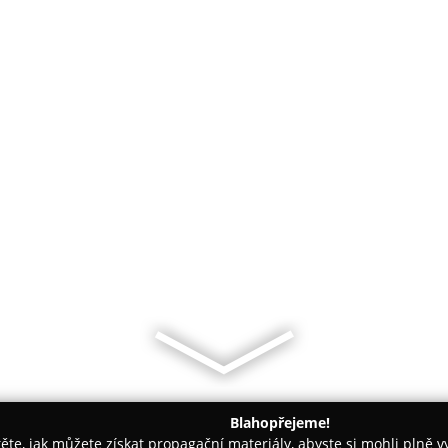
Blahopřejeme!
těte, jak můžete získat propagační materiály, abyste si mohli plně 