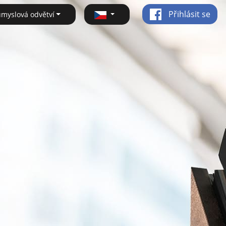
Přihlásit se
ůmyslová odvětví