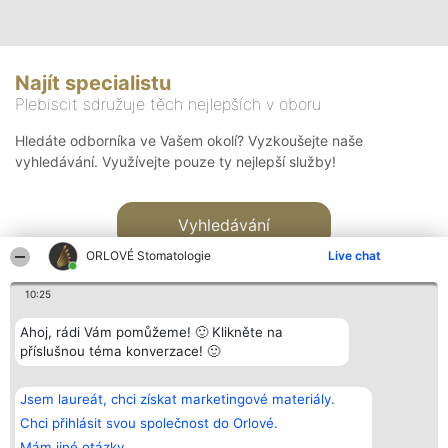
Najít specialistu
Plebiscit sdružuje těch nejlepších v oboru
Hledáte odborníka ve Vašem okolí? Vyzkoušejte naše
vyhledávání. Využívejte pouze ty nejlepší služby!
Vyhledávání
ORLOVÉ Stomatologie
Live chat
10:25
Ahoj, rádi Vám pomůžeme! 🙂 Klikněte na
příslušnou téma konverzace! 🙂
Organizátor hlasování
Plebiscyt
Kontakt
Bright Side Solutions sp. z o.
Vítězové
Kontakt
Jsem laureát, chci získat marketingové materiály.
o. sp. k.
Seznam všech
ul. Ruska 22
laureátů
Chci přihlásit svou společnost do Orlové.
Wrocław 50-079
Zásady
Mám jiné otázky.
KRS 0000749100 | Regon
Pravidla