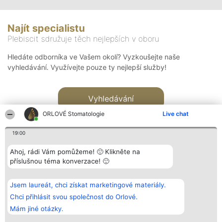
Najít specialistu
Plebiscit sdružuje těch nejlepších v oboru
Hledáte odborníka ve Vašem okolí? Vyzkoušejte naše
vyhledávání. Využívejte pouze ty nejlepší služby!
Vyhledávání
ORLOVÉ Stomatologie
Live chat
19:00
Ahoj, rádi Vám pomůžeme! 🙂 Klikněte na
příslušnou téma konverzace! 🙂
Organizátor hlasování
Plebiscyt
Kontakt
Bright Side Solutions sp. z o.
Vítězové
Kontakt
Jsem laureát, chci získat marketingové materiály.
o. sp. k.
Seznam všech
ul. Ruska 22
laureátů
Chci přihlásit svou společnost do Orlové.
Wrocław 50-079
Zásady
Mám jiné otázky.
KRS 0000749100 | Regon
Pravidla
381313360 | NIP 8943132676
Zásady