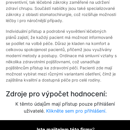
preventivní, tak léčebné zákroky zaměřené na udržení
zdraví chrupu. Součástí nabídky jsou také specializované
zákroky z oblasti stomatochirurgie, což rozšiřuje možnosti
léčby i pro náročnější případy.
Individuální přístup a podrobné vysvětlení léčebných
plánů zajistí, že každý pacient má možnost informovaně
se podílet na volbě péče. Důraz je kladen na komfort a
celkovou spokojenost pacientů, přičemž jsou využívány
moderní metody a postupy. Ordinace má smluvní vztahy s
několika zdravotními pojišťovnami, což usnadňuje
pojištěncům přístup ke zdravotní péči. Pacienti zde mají
možnost vybírat mezi různými variantami ošetření, čímž je
zajištěna kvalitní a dostupná péče pro celé rodiny.
Zdroje pro výpočet hodnocení:
K těmto údajům mají přístup pouze přihlášení
uživatelé.
Klikněte sem pro přihlášení.
Jste majitelem této firmy
?