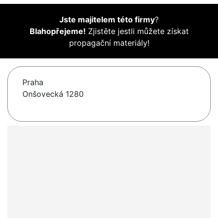
Jste majitelem této firmy
?
Blahopřejeme!
Zjistěte jestli můžete získat
propagační materiály!
Praha
Onšovecká 1280