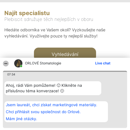
Najít specialistu
Plebiscit sdružuje těch nejlepších v oboru
Hledáte odborníka ve Vašem okolí? Vyzkoušejte naše
vyhledávání. Využívejte pouze ty nejlepší služby!
Vyhledávání
ORLOVÉ Stomatologie
Live chat
07:34
Ahoj, rádi Vám pomůžeme! 🙂 Klikněte na
příslušnou téma konverzace! 🙂
Organizátor hlasování
Plebiscyt
Kontakt
Bright Side Solutions sp. z o.
Vítězové
Kontakt
Jsem laureát, chci získat marketingové materiály.
o. sp. k.
Seznam všech
ul. Ruska 22
laureátů
Chci přihlásit svou společnost do Orlové.
Wrocław 50-079
Zásady
Mám jiné otázky.
KRS 0000749100 | Regon
Pravidla
381313360 | NIP 8943132676
Zásady
ochrany