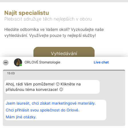
Najít specialistu
Plebiscit sdružuje těch nejlepších v oboru
Hledáte odborníka ve Vašem okolí? Vyzkoušejte naše
vyhledávání. Využívejte pouze ty nejlepší služby!
Vyhledávání
ORLOVÉ Stomatologie
Live chat
15:03
Ahoj, rádi Vám pomůžeme! 🙂 Klikněte na
příslušnou téma konverzace! 🙂
Organizátor hlasování
Plebiscyt
Kontakt
Bright Side Solutions sp. z o.
Vítězové
Kontakt
Jsem laureát, chci získat marketingové materiály.
o. sp. k.
Seznam všech
ul. Ruska 22
laureátů
Chci přihlásit svou společnost do Orlové.
Wrocław 50-079
Zásady
Mám jiné otázky.
KRS 0000749100 | Regon
Pravidla
381313360 | NIP 8943132676
Zásady
ochrany