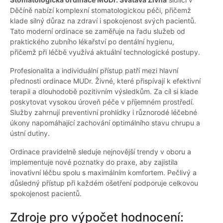
Děčíně nabízí komplexní stomatologickou péči, přičemž
klade silný důraz na zdraví i spokojenost svých pacientů.
Tato moderní ordinace se zaměřuje na řadu služeb od
praktického zubního lékařství po dentální hygienu,
přičemž při léčbě využívá aktuální technologické postupy.
Profesionalita a individuální přístup patří mezi hlavní
přednosti ordinace MUDr. Živné, které přispívají k efektivní
terapii a dlouhodobě pozitivním výsledkům. Za cíl si klade
poskytovat vysokou úroveň péče v příjemném prostředí.
Služby zahrnují preventivní prohlídky i různorodé léčebné
úkony napomáhající zachování optimálního stavu chrupu a
ústní dutiny.
Ordinace pravidelně sleduje nejnovější trendy v oboru a
implementuje nové poznatky do praxe, aby zajistila
inovativní léčbu spolu s maximálním komfortem. Pečlivý a
důsledný přístup při každém ošetření podporuje celkovou
spokojenost pacientů.
Zdroje pro výpočet hodnocení: