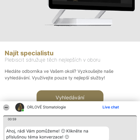
Najít specialistu
Plebiscit sdružuje těch nejlepších v oboru
Hledáte odborníka ve Vašem okolí? Vyzkoušejte naše
vyhledávání. Využívejte pouze ty nejlepší služby!
Vyhledávání
ORLOVÉ Stomatologie
Live chat
00:59
Ahoj, rádi Vám pomůžeme! 🙂 Klikněte na
příslušnou téma konverzace! 🙂