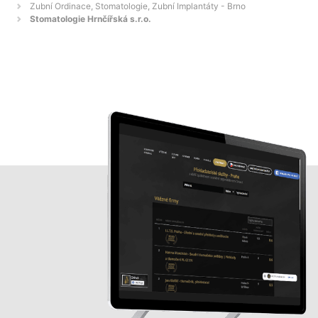
Zubní Ordinace, Stomatologie, Zubní Implantáty - Brno
Stomatologie Hrnčířská s.r.o.