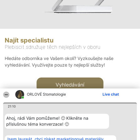
Najít specialistu
Plebiscit sdružuje těch nejlepších v oboru
Hledáte odborníka ve Vašem okolí? Vyzkoušejte naše
vyhledávání. Využívejte pouze ty nejlepší služby!
Vyhledávání
ORLOVÉ Stomatologie
Live chat
21:10
Ahoj, rádi Vám pomůžeme! 🙂 Klikněte na
příslušnou téma konverzace! 🙂
Organizátor hlasování
Plebiscyt
Kontakt
Bright Side Solutions sp. z o.
Vítězové
Kontakt
Jsem laureát, chci získat marketingové materiály.
o. sp. k.
Seznam všech