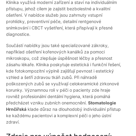
Klinika využívá moderní zařízení a staví na individuálním
přístupu, jehož cílem je zajistit bezbolestné a kvalitní
ošetření. V nabídce služeb jsou zahrnuty vstupní
prohlídky, preventivní péče, detailní rentgenové
snímkování i CBCT vyšetření, která přispívají k přesné
diagnostice.
Součástí nabídky jsou také specializované zákroky,
například ošetření kořenových kanálků za pomoci
mikroskopu, což zlepšuje úspěšnost léčby a přesnost
zásahu lékaře. Klinika poskytuje estetická i funkční řešení,
kde fotokompozitní výplně zajišťují pevnost i estetický
vzhled a šetří zdravou tkáň zubů. Při náhradě
poškozených zubů se využívají celokeramické zirkonové
korunky. Významnou roli v péči o pacienty zde hraje
rovněž profesionální dentální hygiena, která pomáhá
předcházet vzniku zubních onemocnění.
Stomatologie
Hrnčířská
klade důraz na dlouhodobý individuální přístup
ke každému pacientovi a komplexní péči o jeho ústní
zdraví.