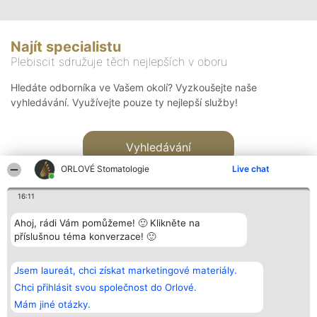
Najít specialistu
Plebiscit sdružuje těch nejlepších v oboru
Hledáte odborníka ve Vašem okolí? Vyzkoušejte naše
vyhledávání. Využívejte pouze ty nejlepší služby!
Vyhledávání
ORLOVÉ Stomatologie
Live chat
16:11
Ahoj, rádi Vám pomůžeme! 🙂 Klikněte na
příslušnou téma konverzace! 🙂
Organizátor hlasování
Plebiscyt
Kontakt
Bright Side Solutions sp. z o.
Vítězové
Kontakt
Jsem laureát, chci získat marketingové materiály.
o. sp. k.
Seznam všech
ul. Ruska 22
laureátů
Chci přihlásit svou společnost do Orlové.
Wrocław 50-079
Zásady
Mám jiné otázky.
KRS 0000749100 | Regon
Pravidla
381313360 | NIP 8943132676
Zásady