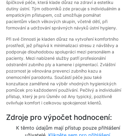
špičkové péče, která klade důraz na zdraví a estetiku
dutiny ústní. Tým odborníků zde pracuje s individuálním a
empatickým přístupem, což umožňuje pomáhat
pacientům všech věkových skupin, včetně dětí, při
formování a udržování správných návyků ústní hygieny.
Při své činnosti je kladen důraz na vytvoření komfortního
prostředí, jež přispívá k minimalizaci stresu z návštěvy a
podporuje dlouhodobou spolupráci mezi personálem a
pacienty. Mezi nabízené služby patří profesionální
odstranění zubního ply a kamene i pigmentací. Zvláštní
pozornost je věnována prevenci zubního kazu a
onemocnění parodontu. Součástí péče jsou také
konzultace zaměřené na výběr vhodných hygienických
pomůcek pro každodenní používání. Pečlivý a individuální
přístup, který je pro Úsměv od Any typický, pozitivně
ovlivňuje komfort i celkovou spokojenost klientů.
Zdroje pro výpočet hodnocení:
K těmto údajům mají přístup pouze přihlášení
uživatelé.
Klikněte sem pro přihlášení.