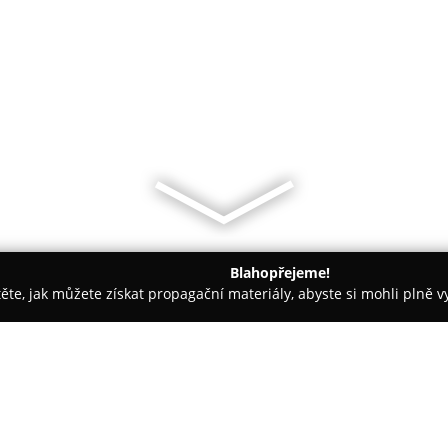
Blahopřejeme!
těte, jak můžete získat propagační materiály, abyste si mohli plně 
ie, Zubní Implantáty - Praha
Zarine Chačikjanová