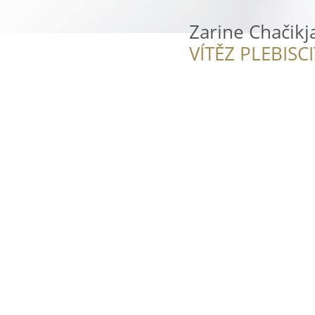
Zarine Chačik
VÍTĚZ PLEBISC