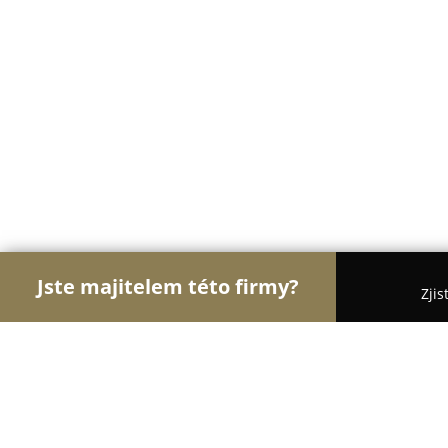
Jste majitelem této firmy?
Zjis
Orlové Stomatologie
Zubní Ordinace, Stomatolog