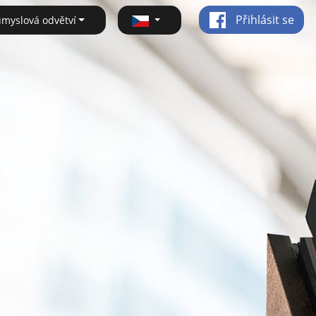
Přihlásit se
ůmyslová odvětví