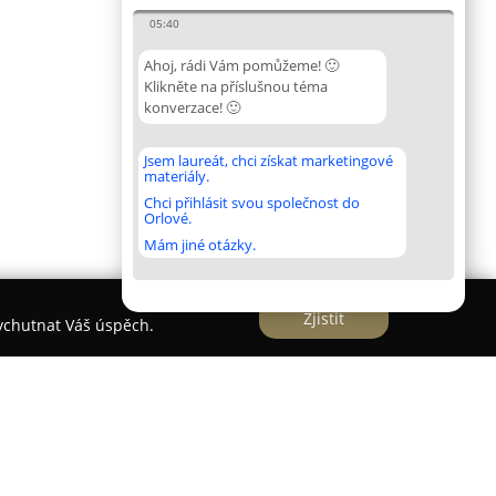
05:40
Ahoj, rádi Vám pomůžeme! 🙂
Klikněte na příslušnou téma
konverzace! 🙂
Jsem laureát, chci získat marketingové
materiály.
Chci přihlásit svou společnost do
Orlové.
Mám jiné otázky.
Zjistit
vychutnat Váš úspěch.