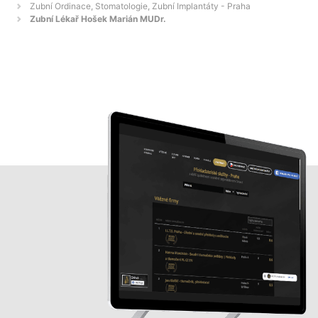
Zubní Ordinace, Stomatologie, Zubní Implantáty - Praha
Zubní Lékař Hošek Marián MUDr.