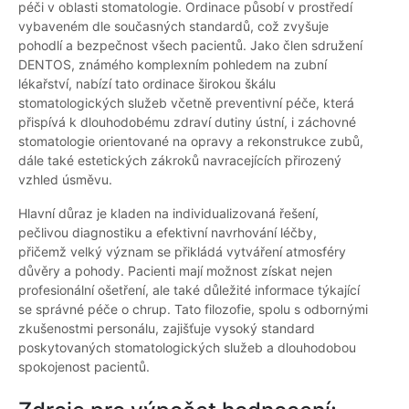
péči v oblasti stomatologie. Ordinace působí v prostředí
vybaveném dle současných standardů, což zvyšuje
pohodlí a bezpečnost všech pacientů. Jako člen sdružení
DENTOS, známého komplexním pohledem na zubní
lékařství, nabízí tato ordinace širokou škálu
stomatologických služeb včetně preventivní péče, která
přispívá k dlouhodobému zdraví dutiny ústní, i záchovné
stomatologie orientované na opravy a rekonstrukce zubů,
dále také estetických zákroků navracejících přirozený
vzhled úsměvu.
Hlavní důraz je kladen na individualizovaná řešení,
pečlivou diagnostiku a efektivní navrhování léčby,
přičemž velký význam se přikládá vytváření atmosféry
důvěry a pohody. Pacienti mají možnost získat nejen
profesionální ošetření, ale také důležité informace týkající
se správné péče o chrup. Tato filozofie, spolu s odbornými
zkušenostmi personálu, zajišťuje vysoký standard
poskytovaných stomatologických služeb a dlouhodobou
spokojenost pacientů.