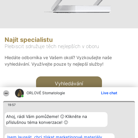
Najít specialistu
Plebiscit sdružuje těch nejlepších v oboru
Hledáte odborníka ve Vašem okolí? Vyzkoušejte naše
vyhledávání. Využívejte pouze ty nejlepší služby!
Vyhledávání
ORLOVÉ Stomatologie
Live chat
19:57
Ahoj, rádi Vám pomůžeme! 🙂 Klikněte na
příslušnou téma konverzace! 🙂
Organizátor hlasování
Plebiscyt
Kontakt
Bright Side Solutions sp. z o.
Vítězové
Kontakt
Jsem laureát, chci získat marketingové materiály.
o. sp. k.
Seznam všech