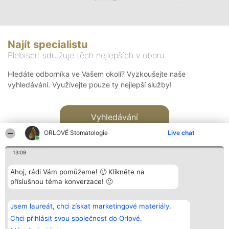
Najít specialistu
Plebiscit sdružuje těch nejlepších v oboru
Hledáte odborníka ve Vašem okolí? Vyzkoušejte naše
vyhledávání. Využívejte pouze ty nejlepší služby!
Vyhledávání
ORLOVÉ Stomatologie
Live chat
13:09
Ahoj, rádi Vám pomůžeme! 🙂 Klikněte na
příslušnou téma konverzace! 🙂
Organizátor hlasování
Plebiscyt
Kontakt
Bright Side Solutions sp. z o.
Vítězové
Kontakt
Jsem laureát, chci získat marketingové materiály.
o. sp. k.
Seznam všech
ul. Ruska 22
laureátů
Chci přihlásit svou společnost do Orlové.
Wrocław 50-079
Zásady