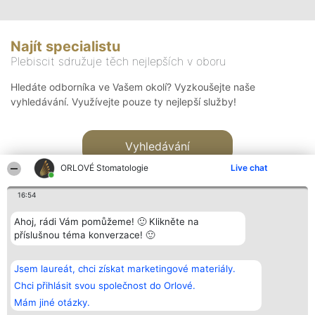
Najít specialistu
Plebiscit sdružuje těch nejlepších v oboru
Hledáte odborníka ve Vašem okolí? Vyzkoušejte naše
vyhledávání. Využívejte pouze ty nejlepší služby!
Vyhledávání
ORLOVÉ Stomatologie
Live chat
16:54
Ahoj, rádi Vám pomůžeme! 🙂 Klikněte na
příslušnou téma konverzace! 🙂
Organizátor hlasování
Plebiscyt
Kontakt
Bright Side Solutions sp. z o.
Vítězové
Kontakt
Jsem laureát, chci získat marketingové materiály.
o. sp. k.
Seznam všech
ul. Ruska 22
laureátů
Chci přihlásit svou společnost do Orlové.
Wrocław 50-079
Zásady
Mám jiné otázky.
KRS 0000749100 | Regon
Pravidla
381313360 | NIP 8943132676
Zásady