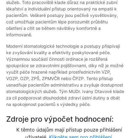
služeb. Toto pracoviště klade důraz na praktické zubní
lékařství a individuální přístup orientovaný na empatii k
pacientům. Veškeré postupy jsou pečlivě vysvětlovány,
což umožňuje pacientům lépe porozumět průběhu
ošetření a cítit se během návštěvy komfortně a
informovaně.
Moderní stomatologické technologie a postupy přispívají
ke zvyšování kvality a efektivity poskytované péče.
Významnou součástí činnosti ordinace je rozšířená
spolupráce se zdravotními pojišťovnami, díky níž je možné
využít péče hrazené například prostřednictvím VZP,
VOZP, OZP, ZPŠ, ZPMVČR nebo ČPZP. Tento přístup
usnadňuje pacientům administrativu a zvyšuje dostupnost
stomatologických služeb. Tým MUDr. Ivany Otavové klade
za cíl podporovat dlouhodobé zdraví ústní dutiny a dbát
na spokojenost pacientů s výsledky péče.
Zdroje pro výpočet hodnocení:
K těmto údajům mají přístup pouze přihlášení
uživatelé.
Klikněte sem pro přihlášení.