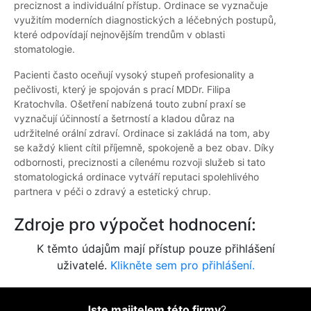
preciznost a individuální přístup. Ordinace se vyznačuje
využitím moderních diagnostických a léčebných postupů,
které odpovídají nejnovějším trendům v oblasti
stomatologie.
Pacienti často oceňují vysoký stupeň profesionality a
pečlivosti, který je spojován s prací MDDr. Filipa
Kratochvíla. Ošetření nabízená touto zubní praxí se
vyznačují účinností a šetrností a kladou důraz na
udržitelné orální zdraví. Ordinace si zakládá na tom, aby
se každý klient cítil příjemně, spokojeně a bez obav. Díky
odbornosti, preciznosti a cílenému rozvoji služeb si tato
stomatologická ordinace vytváří reputaci spolehlivého
partnera v péči o zdravý a estetický chrup.
Zdroje pro výpočet hodnocení:
K těmto údajům mají přístup pouze přihlášení
uživatelé.
Klikněte sem pro přihlášení.
Jste majitelem této firmy
?