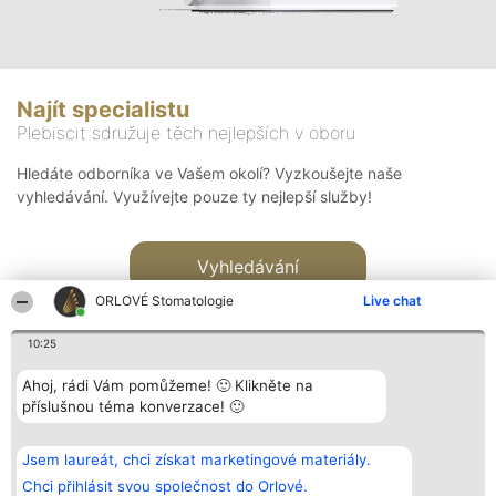
Najít specialistu
Plebiscit sdružuje těch nejlepších v oboru
Hledáte odborníka ve Vašem okolí? Vyzkoušejte naše
vyhledávání. Využívejte pouze ty nejlepší služby!
Vyhledávání
ORLOVÉ Stomatologie
Live chat
10:25
Ahoj, rádi Vám pomůžeme! 🙂 Klikněte na
příslušnou téma konverzace! 🙂
Organizátor hlasování
Plebiscyt
Kontakt
Bright Side Solutions sp. z o.
Vítězové
Kontakt
Jsem laureát, chci získat marketingové materiály.
o. sp. k.
Seznam všech
ul. Ruska 22
laureátů
Chci přihlásit svou společnost do Orlové.
Wrocław 50-079
Zásady