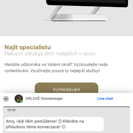
Najít specialistu
Plebiscit sdružuje těch nejlepších v oboru
Hledáte odborníka ve Vašem okolí? Vyzkoušejte naše
vyhledávání. Využívejte pouze ty nejlepší služby!
Vyhledávání
ORLOVÉ Stomatologie
Live chat
00:26
Ahoj, rádi Vám pomůžeme! 🙂 Klikněte na
příslušnou téma konverzace! 🙂
Organizátor hlasování
Plebiscyt
Kontakt