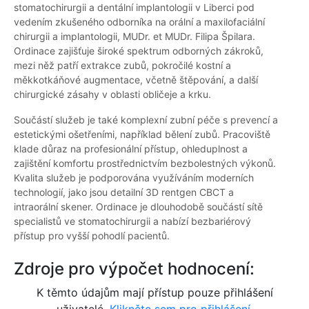
stomatochirurgii a dentální implantologii v Liberci pod
vedením zkušeného odborníka na orální a maxilofaciální
chirurgii a implantologii, MUDr. et MUDr. Filipa Špilara.
Ordinace zajišťuje široké spektrum odborných zákroků,
mezi něž patří extrakce zubů, pokročilé kostní a
měkkotkáňové augmentace, včetně štěpování, a další
chirurgické zásahy v oblasti obličeje a krku.
Součástí služeb je také komplexní zubní péče s prevencí a
estetickými ošetřeními, například bělení zubů. Pracoviště
klade důraz na profesionální přístup, ohleduplnost a
zajištění komfortu prostřednictvím bezbolestných výkonů.
Kvalita služeb je podporována využíváním moderních
technologií, jako jsou detailní 3D rentgen CBCT a
intraorální skener. Ordinace je dlouhodobě součástí sítě
specialistů ve stomatochirurgii a nabízí bezbariérový
přístup pro vyšší pohodlí pacientů.
Zdroje pro výpočet hodnocení:
K těmto údajům mají přístup pouze přihlášení