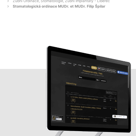
Zubní Ordinace, Stomatologie, Zubní Implantáty - Liberec
Stomatologická ordinace MUDr. et MUDr. Filip Špilar