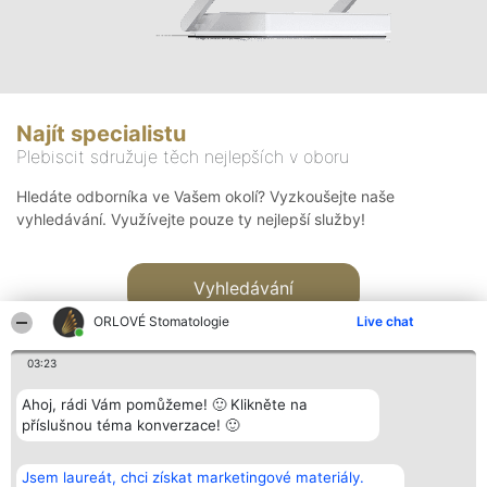
Najít specialistu
Plebiscit sdružuje těch nejlepších v oboru
Hledáte odborníka ve Vašem okolí? Vyzkoušejte naše
vyhledávání. Využívejte pouze ty nejlepší služby!
Vyhledávání
ORLOVÉ Stomatologie
Live chat
03:23
Ahoj, rádi Vám pomůžeme! 🙂 Klikněte na
příslušnou téma konverzace! 🙂
Organizátor hlasování
Plebiscyt
Kontakt
Bright Side Solutions sp. z o.
Vítězové
Kontakt
Jsem laureát, chci získat marketingové materiály.
o. sp. k.
Seznam všech