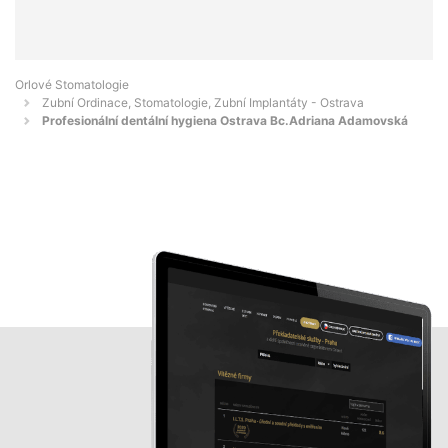
Orlové Stomatologie
Zubní Ordinace, Stomatologie, Zubní Implantáty - Ostrava
Profesionální dentální hygiena Ostrava Bc.Adriana Adamovská