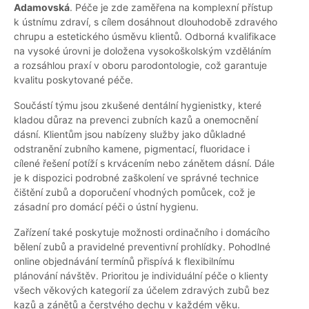
Adamovská
. Péče je zde zaměřena na komplexní přístup
k ústnímu zdraví, s cílem dosáhnout dlouhodobě zdravého
chrupu a estetického úsměvu klientů. Odborná kvalifikace
na vysoké úrovni je doložena vysokoškolským vzděláním
a rozsáhlou praxí v oboru parodontologie, což garantuje
kvalitu poskytované péče.
Součástí týmu jsou zkušené dentální hygienistky, které
kladou důraz na prevenci zubních kazů a onemocnění
dásní. Klientům jsou nabízeny služby jako důkladné
odstranění zubního kamene, pigmentací, fluoridace i
cílené řešení potíží s krvácením nebo zánětem dásní. Dále
je k dispozici podrobné zaškolení ve správné technice
čištění zubů a doporučení vhodných pomůcek, což je
zásadní pro domácí péči o ústní hygienu.
Zařízení také poskytuje možnosti ordinačního i domácího
bělení zubů a pravidelné preventivní prohlídky. Pohodlné
online objednávání termínů přispívá k flexibilnímu
plánování návštěv. Prioritou je individuální péče o klienty
všech věkových kategorií za účelem zdravých zubů bez
kazů a zánětů a čerstvého dechu v každém věku.