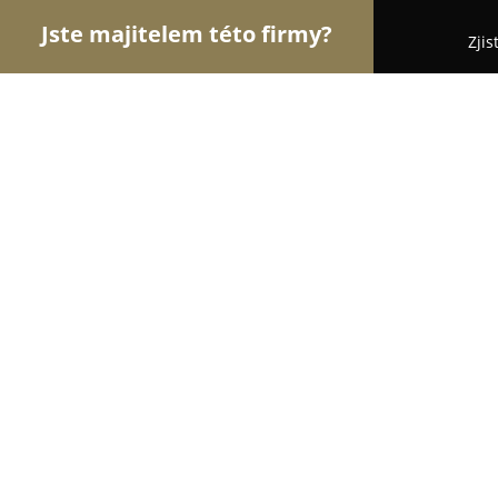
Jste majitelem této firmy?
Zjis
Orlové Stomatologie
Zubní Ordinace, Stomatolog
Cdent zubní ordinace (DMD)
9.5
(29)
Praha, Vinohradská 1713/196
Zobrazit telefonní číslo