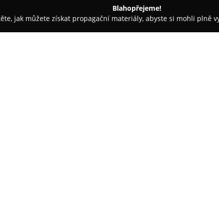
Blahopřejeme!
těte, jak můžete získat propagační materiály, abyste si mohli plně 
ie, Zubní Implantáty - Praha
Cdent zubní ordinace (DMD)
O společnosti:
Cdent zubní ordinace
se nacház
na poskytování komplexních sto
osobní přístup ke klientům. S
spolu s moderními postupy den
díky svému profesionálnímu pří
pozitivní recenze pacientů.
Klienti oceňují pečlivost prov
během návštěvy. Zaměření ordi
stomatologických obtíží, ale t
a estetiky úsměvu prostřednict