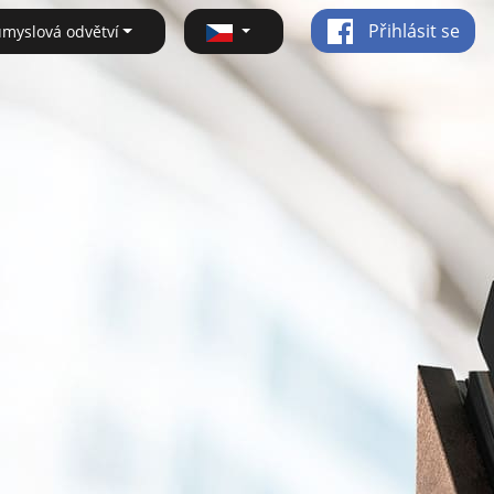
Přihlásit se
ůmyslová odvětví