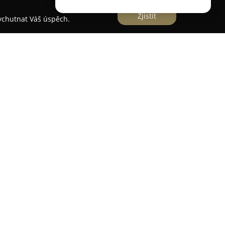
Zjistit
vychutnat Váš úspěch.
í na Vinohradské ulici v Praze 3 a zaměřuje se
matologických služeb s důrazem na kvalitu i
pektrum služeb zahrnuje všeobecnou stomatologii
tální hygieny. Ordinace je často vyzdvihována
stupu spojenému s lidskostí, což dokládají četné
áděných výkonů a snahu o maximální komfort
nace spočívá nejen ve vyřešení aktuálních
aké v aktivní podpoře dlouhodobého ústního zdraví
vím preventivních opatření. Ordinace rovněž