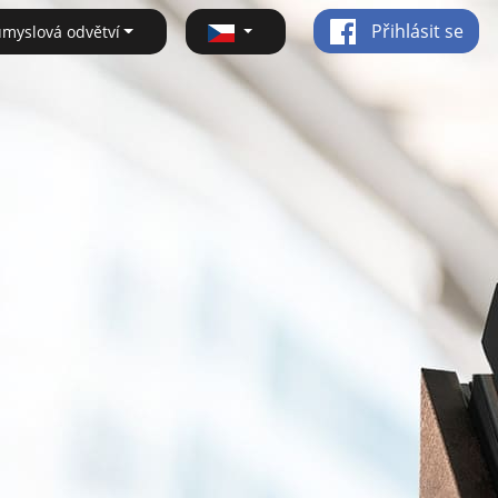
Přihlásit se
ůmyslová odvětví