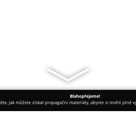
Blahopřejeme!
těte, jak můžete získat propagační materiály, abyste si mohli plně 
ie, Zubní Implantáty - Znojmo
Dentální hygiena