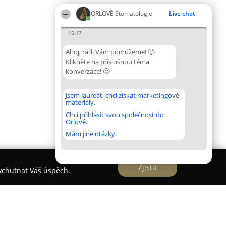
ORLOVÉ Stomatologie
Live chat
15:17
Ahoj, rádi Vám pomůžeme! 🙂
Klikněte na příslušnou téma
konverzace! 🙂
Jsem laureát, chci získat marketingové
materiály.
Chci přihlásit svou společnost do
Orlové.
Mám jiné otázky.
Zjistit
vychutnat Váš úspěch.