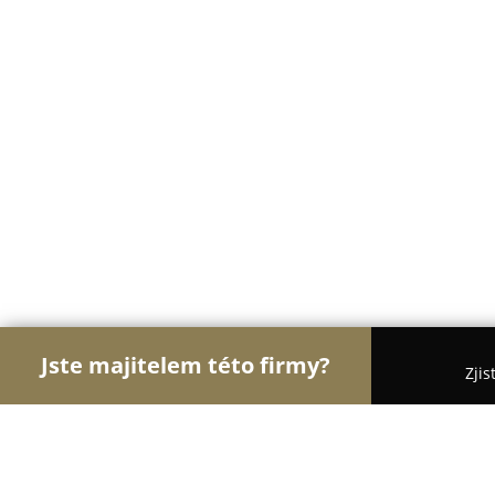
Jste majitelem této firmy?
Zjis
Orlové Stomatologie
Zubní Ordinace, Stomatolog