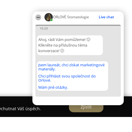
ORLOVÉ Stomatologie
Live chat
15:23
Ahoj, rádi Vám pomůžeme! 🙂
Klikněte na příslušnou téma
konverzace! 🙂
Jsem laureát, chci získat marketingové
materiály.
Chci přihlásit svou společnost do
Orlové.
Mám jiné otázky.
Zjistit
vychutnat Váš úspěch.