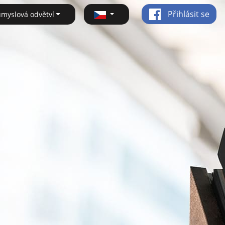
Přihlásit se
ůmyslová odvětví