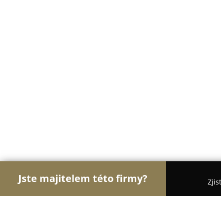
Jste majitelem této firmy?
Zjis
Orlové Stomatologie
Zubní Ordinace, Stomatolog