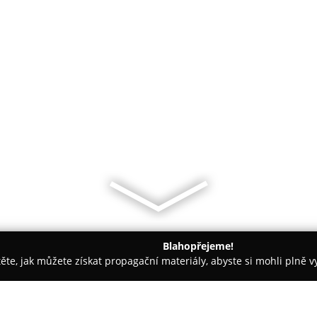
Blahopřejeme!
těte, jak můžete získat propagační materiály, abyste si mohli plně 
ie, Zubní Implantáty - Praha
Ordinace roku