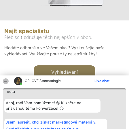
Najít specialistu
Plebiscit sdružuje těch nejlepších v oboru
Hledáte odborníka ve Vašem okolí? Vyzkoušejte naše
vyhledávání. Využívejte pouze ty nejlepší služby!
Vyhledávání
ORLOVÉ Stomatologie
Live chat
05:24
Ahoj, rádi Vám pomůžeme! 🙂 Klikněte na
příslušnou téma konverzace! 🙂
Organizátor hlasování
Plebiscyt
Kontakt
Bright Side Solutions sp. z o.
Vítězové
Kontakt
Jsem laureát, chci získat marketingové materiály.
o. sp. k.
Seznam všech
ul. Ruska 22
laureátů