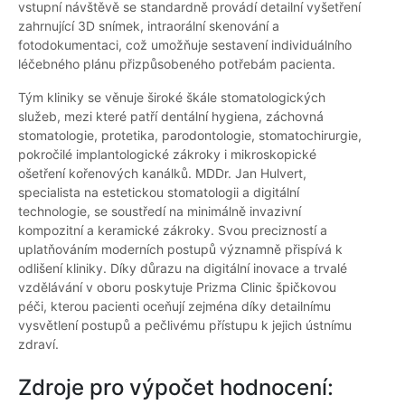
vstupní návštěvě se standardně provádí detailní vyšetření
zahrnující 3D snímek, intraorální skenování a
fotodokumentaci, což umožňuje sestavení individuálního
léčebného plánu přizpůsobeného potřebám pacienta.
Tým kliniky se věnuje široké škále stomatologických
služeb, mezi které patří dentální hygiena, záchovná
stomatologie, protetika, parodontologie, stomatochirurgie,
pokročilé implantologické zákroky i mikroskopické
ošetření kořenových kanálků. MDDr. Jan Hulvert,
specialista na estetickou stomatologii a digitální
technologie, se soustředí na minimálně invazivní
kompozitní a keramické zákroky. Svou precizností a
uplatňováním moderních postupů významně přispívá k
odlišení kliniky. Díky důrazu na digitální inovace a trvalé
vzdělávání v oboru poskytuje Prizma Clinic špičkovou
péči, kterou pacienti oceňují zejména díky detailnímu
vysvětlení postupů a pečlivému přístupu k jejich ústnímu
zdraví.
Zdroje pro výpočet hodnocení: