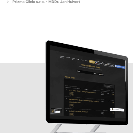
Prizma Clinic s.r.o. - MDDr. Jan Hulvert