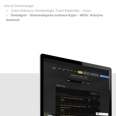
Orlové Stomatologie
Zubní Ordinace, Stomatologie, Zubní Implantáty - Kyjov
Dentalgrin - Stomatologická ordinace Kyjov - MDDr. Kristýna
Gazdová