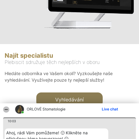
Najít specialistu
Plebiscit sdružuje těch nejlepších v oboru
Hledáte odborníka ve Vašem okolí? Vyzkoušejte naše
vyhledávání. Využívejte pouze ty nejlepší služby!
Vyhledávání
ORLOVÉ Stomatologie
Live chat
10:03
Ahoj, rádi Vám pomůžeme! 🙂 Klikněte na
příslušnou téma konverzace! 🙂